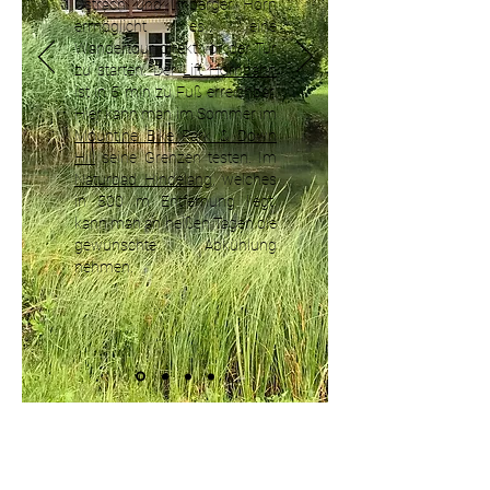
Ostrach und Imberger Horn
ermöglicht es, eine
Wandertour direkt vor der Tür
zu starten. Der
Lift Hornbahn
ist in 5 min zu Fuß erreichbar.
Hier kann man im Sommer im
Mountine Bike Park & Down
Hill
seine Grenzen testen. Im
Naturbad Hindelang
, welches
in 500 m Entfernung liegt,
kann man an heißen Tagen die
gewünschte Abkühlung
nehmen.