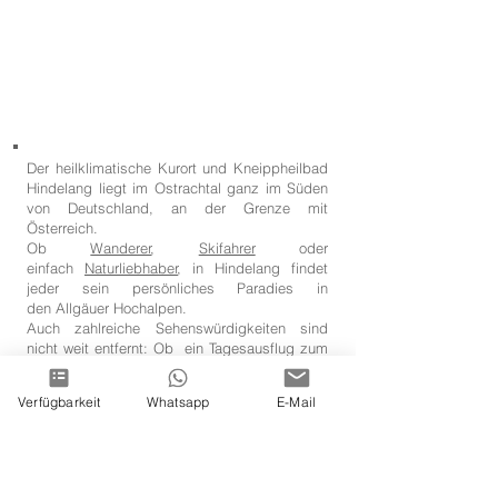
Der heilklimatische Kurort und Kneippheilbad
Hindelang liegt im Ostrachtal ganz im Süden
von Deutschland, an der Grenze mit
Österreich.
Ob
Wanderer
,
Skifahrer
oder
einfach
Naturliebhaber
, in Hindelang findet
jeder sein persönliches Paradies in
den Allgäuer Hochalpen.
Auch zahlreiche Sehenswürdigkeiten sind
nicht weit entfernt: Ob ein Tagesausflug zum
Schloss Neuschwanstei
n oder Linderhof, zum
Bodensee, Skywalk Allgäu... Oder sogar
Verfügbarkeit
Whatsapp
E-Mail
grenzübergreifend zum Naturpark
Nagelfluhkette oder zur Burgruine Ehrenberg.